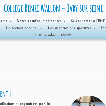
College Henri Wallon – Ivry sur seine
 3ème
Dates et infos importantes
Se connecter à l’ENT
La section handball
Les associations sportives
Foo
CDI : e-sidoc
ASSR2
rent !
allissime » organisée par la