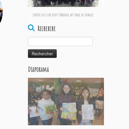
Sortie du club Foot féminin au stade de France
Mang
Recherche
Rechercher :
Diaporama