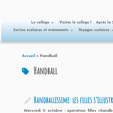
Le collège
Visitez le collège !
Après la
Sorties scolaires et événements
Voyages scolaires
Passer
au
Accueil
»
Handball
contenu
Handball
Handballissime: les filles s’illust
Mercredi 11 octobre : opération filles »handb