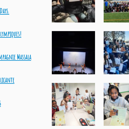
Days.
olympiques!
mpagnie Massala
Alicante
s