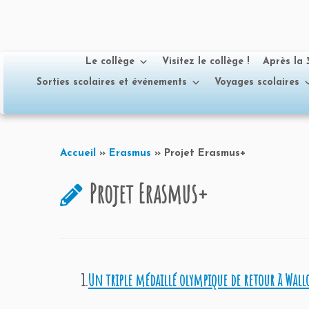
Le collège
Visitez le collège !
Après la
Sorties scolaires et événements
Voyages scolaires
Passer
au
Accueil
»
Erasmus
»
Projet Erasmus+
contenu
Projet Erasmus+
1.
Un triple médaillé olympique de retour à Wal