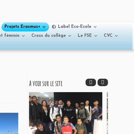
Projets Erasmus+
Label Eco-Ecole
t féminin
Cross du collège
Le FSE
CVC
A voir sur le site