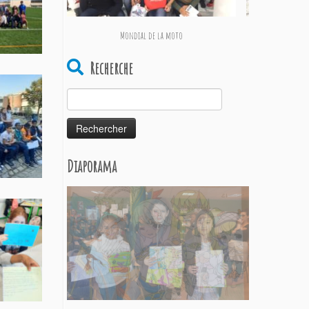
Mondial de la moto
Sortie du club F
Recherche
Rechercher :
Diaporama