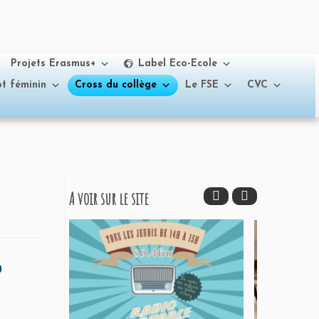
Projets Erasmus+
Label Eco-Ecole
t féminin
Cross du collège
Le FSE
CVC
A voir sur le site