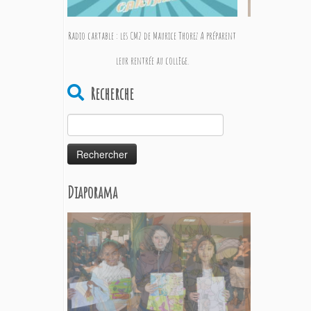
Radio cartable : les CM2 de Maurice Thorez A préparent
Journ
leur rentrée au collège.
Recherche
Rechercher :
Diaporama