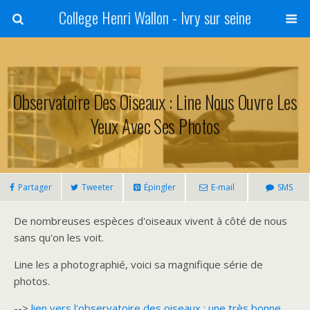
College Henri Wallon - Ivry sur seine
Observatoire Des Oiseaux : Line Nous Ouvre Les
Yeux Avec Ses Photos
Partager
Tweeter
Épingler
E-mail
SMS
De nombreuses espèces d'oiseaux vivent à côté de nous
sans qu'on les voit.
Line les a photographié, voici sa magnifique série de
photos.
-->
lien vers l'observatoire des oiseaux : une très bonne