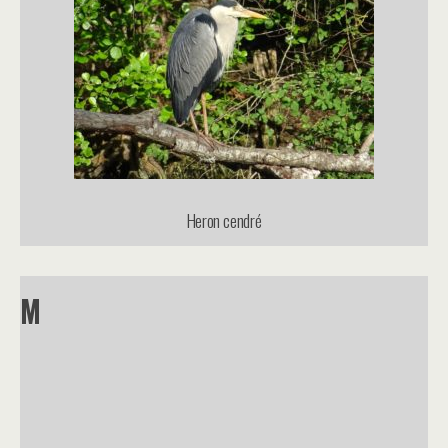
Heron cendré
M