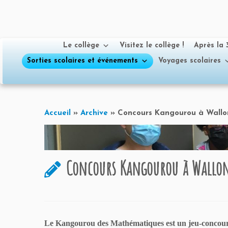
Le collège
Visitez le collège !
Après la
Sorties scolaires et événements
Voyages scolaires
Passer
au
Accueil
»
Archive
»
Concours Kangourou à Wallo
contenu
Concours Kangourou à Wallo
Le Kangourou des Mathématiques est un jeu-concours