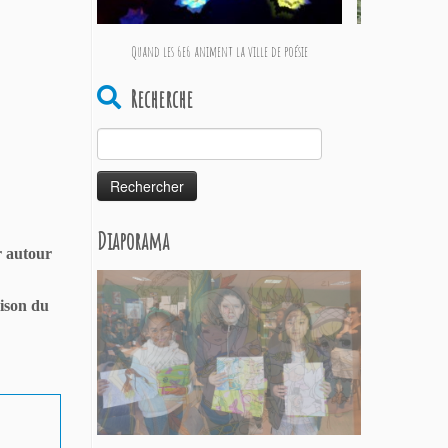
Quand les 6e6 animent la ville de poésie
L
Recherche
Rechercher :
Diaporama
r autour
aison du