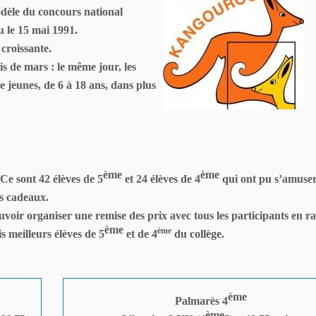
odèle du concours national
u le 15 mai 1991.
 croissante.
s de mars : le même jour, les
e jeunes, de 6 à 18 ans, dans plus
ème
ème
 Ce sont 42 élèves de 5
et 24 élèves de 4
qui ont pu s’amuse
s cadeaux.
ouvoir organiser une remise des prix avec tous les participants en r
ème
ème
ois meilleurs élèves de 5
et de 4
du collège.
ème
Palmarès 4
ème