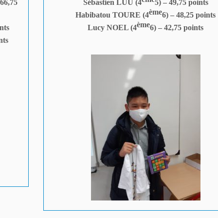
 66,75
Sébastien LUU (4
5) – 49,75 points
ème
Habibatou TOURE (4
6) – 48,25 points
ème
nts
Lucy NOEL (4
6) – 42,75 points
nts