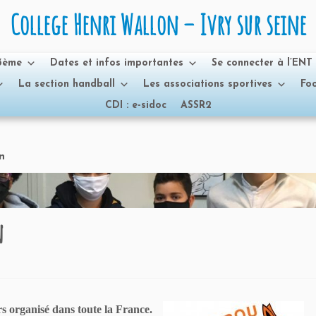
College Henri Wallon – Ivry sur seine
 3ème
Dates et infos importantes
Se connecter à l’ENT
La section handball
Les associations sportives
Foo
CDI : e-sidoc
ASSR2
n
n
 organisé dans toute la France.