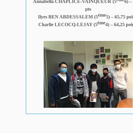
Annabella CHAPLICE-VAINQUEUR (5
6) –
pts
ème
Ilyes BEN ABDESSALEM (5
5) – 65,75 poi
ème
Charlie LECOCQ-LEJAY (5
4) – 64,25 poi