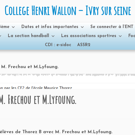
College Henri Wallon – Ivry sur seine
 3ème
Dates et infos importantes
Se connecter à l’ENT
La section handball
Les associations sportives
Foo
CDI : e-sidoc
ASSR2
e M. Frechou et M.Lyfoung.
M. Frechou et M.Lyfoung.
es élèves de Thorez B avec M. Frechou et M.Lyfoung.