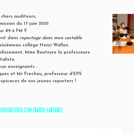
 chers auditeurs,
ission du 17 juin 2021
ur 89.4 FM !!
ent dans
reportage dans mon cartable
 sixièmeau collège Henri Wallon.
blissement, Mme
Bouteyre
la professeure
aliste,
eux enseignants :
ques et
Mr Frechou,
professeur d’EPS
spicaces de nos jeunes reporters !
soundcloud.com/radio-cartable