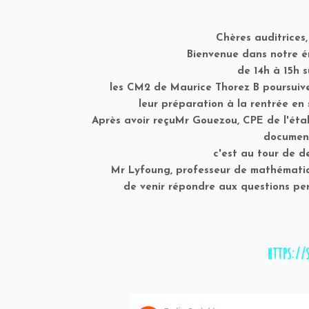
Chères auditrices,
Bienvenue dans notre ém
de 14h à 15h s
les CM2 de Maurice Thorez B
poursuiv
leur préparation à la rentrée en
Après avoir reçuMr
Gouezou,
CPE de l'éta
document
c'est au tour de d
Mr Lyfoung
, professeur de mathémati
de venir répondre aux questions per
https://