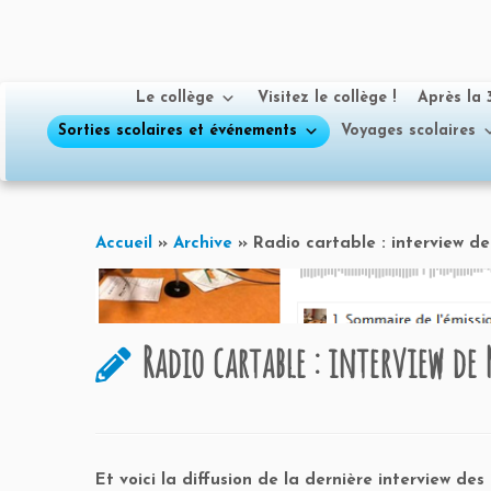
Le collège
Visitez le collège !
Après la
Sorties scolaires et événements
Voyages scolaires
Passer
au
Accueil
»
Archive
»
Radio cartable : interview d
contenu
Radio cartable : interview de 
Et voici la diffusion de la dernière interview d