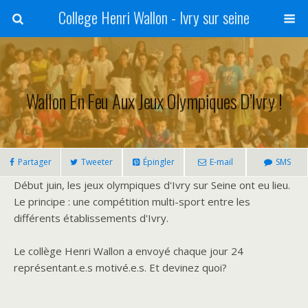
College Henri Wallon - Ivry sur seine
Wallon En Feu Aux Jeux Olympiques D’Ivry !
Partager
Tweeter
Épingler
E-mail
SMS
Début juin, les jeux olympiques d'Ivry sur Seine ont eu lieu.
Le principe : une compétition multi-sport entre les
différents établissements d'Ivry.
Le collège Henri Wallon a envoyé chaque jour 24
représentant.e.s motivé.e.s. Et devinez quoi?