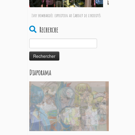
Ivry bombardée: exposition au Cabinet de curiosités
Mo
Recherche
Rechercher :
Diaporama