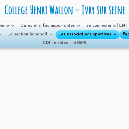
College Henri Wallon – Ivry sur seine
 3ème
Dates et infos importantes
Se connecter à l’ENT
La section handball
Les associations sportives
Foo
CDI : e-sidoc
ASSR2