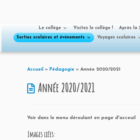
Le collège
Visitez le collège !
Après la
Sorties scolaires et événements
Voyages scolaires
Passer
au
Accueil
»
Pédagogie
»
Année 2020/2021
contenu
Année 2020/2021
Voir dans le menu déroulant en page d'acceuil
Images liées: