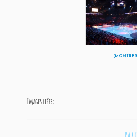
[MONTRER
Images liées:
Par