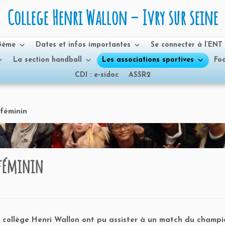
College Henri Wallon – Ivry sur seine
 3ème
Dates et infos importantes
Se connecter à l’ENT
La section handball
Les associations sportives
Foo
CDI : e-sidoc
ASSR2
 féminin
 féminin
u collège Henri Wallon ont pu assister à un match du champ