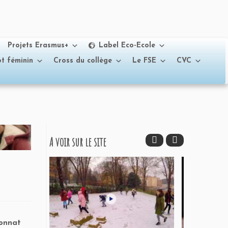
Projets Erasmus+
Label Eco-Ecole
t féminin
Cross du collège
Le FSE
CVC
A voir sur le site
ionnat