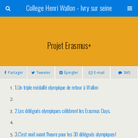
College Henri Wallon - Ivry sur seine
Projet Erasmus+
Partager
Tweeter
Épingler
E-mail
SMS
1.
Un triple médaillé olympique de retour à Wallon
2.Les délégués olympiques célèbrent les Erasmus Days.
3.
C'est noël avant l'heure pour les 30 délégués olympiques!