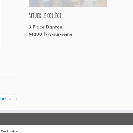
Situer le collège
3 Place Danton
94200 Ivry-sur-seine
llot
→
Customizr