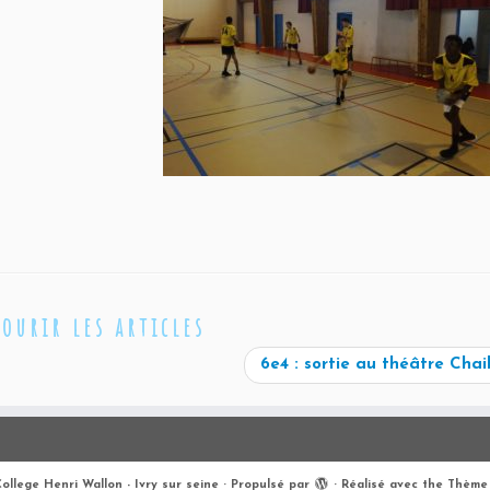
courir les articles
6e4 : sortie au théâtre Chai
ollege Henri Wallon - Ivry sur seine
·
Propulsé par
·
Réalisé avec the
Thème 