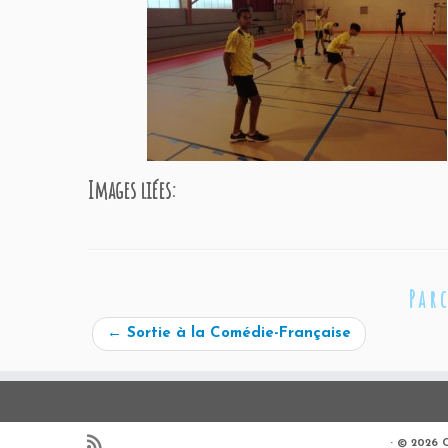
Images liées:
Par
←
Sortie à la Comédie-Française
·
© 2026
C