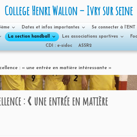
College Henri Wallon – Ivry sur seine
 3ème
Dates et infos importantes
Se connecter à l’ENT
La section handball
Les associations sportives
Foo
CDI : e-sidoc
ASSR2
llence : « une entrée en matière intéressante »
lence : « une entrée en matière