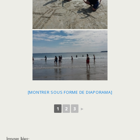
[MONTRER SOUS FORME DE DIAPORAMA]
1
2
3
►
Images liées: