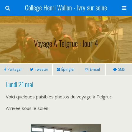
College Henri Wallon - Ivry sur seine
Voyage À Telgruc : Jour 4
Partager
Tweeter
Épingler
E-mail
SMS
Lundi 21 mai
Voici quelques paisibles photos du voyage à Telgruc.
Arrivée sous le soleil.