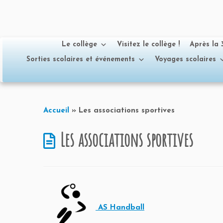
Le collège
Visitez le collège !
Après la
Sorties scolaires et événements
Voyages scolaires
Passer
au
Accueil
»
Les associations sportives
contenu
Les associations sportives
AS Handball