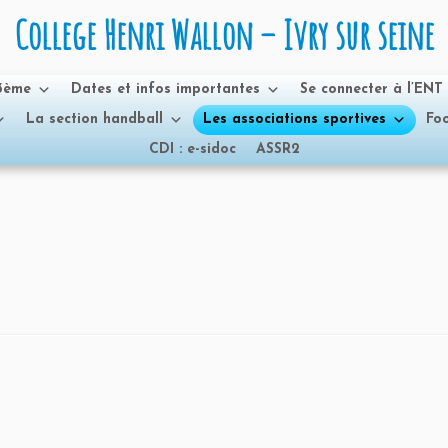
College Henri Wallon – Ivry sur seine
 3ème
Dates et infos importantes
Se connecter à l’ENT
La section handball
Les associations sportives
Foo
CDI : e-sidoc
ASSR2