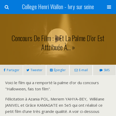
College Henri Wallon - Ivry sur seine
Concours De Film : « Et La Palme D’or Est
Attribuée À… »
Partager
Tweeter
Épingler
E-mail
SMS
Voici le film qui a remporté la palme d'or du concours
"Halloween, fais ton film".
Félicitation à Azania POL, Meriem YAHYA-BEY, Willéane
JANIVEL et Grâce KAMAGATE en 5e5 qui ont réalisé ce
petit film d'une très grande qualité. A voir ci-dessous