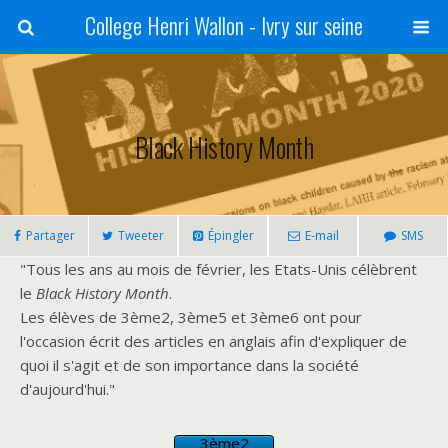
College Henri Wallon - Ivry sur seine
Black History Month
Partager
Tweeter
Épingler
E-mail
SMS
"Tous les ans au mois de février, les Etats-Unis célèbrent
le
Black History Month
.
Les élèves de 3ème2, 3ème5 et 3ème6 ont pour
l'occasion écrit des articles en anglais afin d'expliquer de
quoi il s'agit et de son importance dans la société
d'aujourd'hui."
3ème2