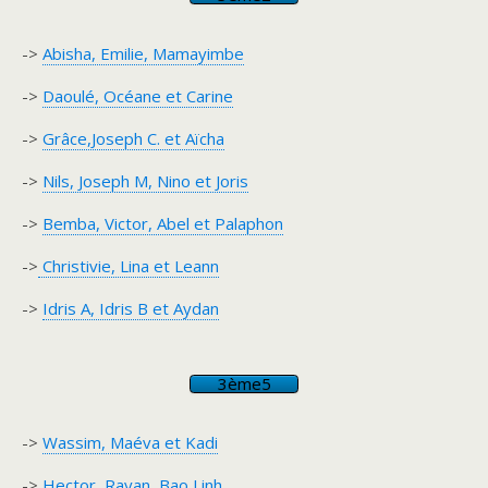
->
Abisha, Emilie, Mamayimbe
->
Daoulé, Océane et Carine
->
Grâce,Joseph C. et Aïcha
->
Nils, Joseph M, Nino et Joris
->
Bemba, Victor, Abel et Palaphon
->
Christivie, Lina et Leann
->
Idris A, Idris B et Aydan
3ème5
->
Wassim, Maéva et Kadi
->
Hector, Rayan, Bao Linh