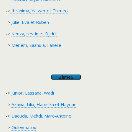
->
Ibrahima, Yasser et Thimeo
->
Julie, Eva et Ruben
->
Kenzy, restin et Djidril
->
Mériem, Saanuja, Fanelie
3ème6
->
Junior, Lassana, Wadi
->
Azania, Lilia, Hamsika et Haydar
->
Daouda, Mehdi, Marc-Antoine
->
Ouleymatou