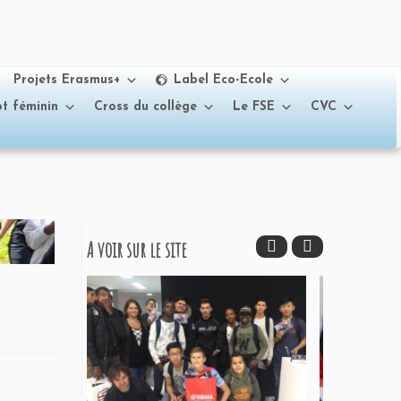
Projets Erasmus+
Label Eco-Ecole
t féminin
Cross du collège
Le FSE
CVC
A voir sur le site