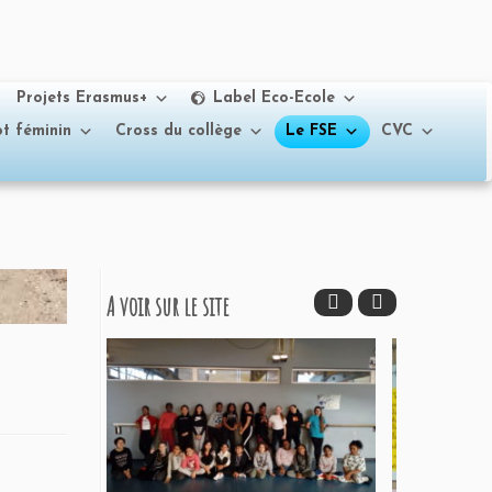
Projets Erasmus+
Label Eco-Ecole
t féminin
Cross du collège
Le FSE
CVC
A voir sur le site