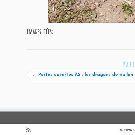
Images liées:
Par
←
Portes ouvertes AS : les dragons de wallon 
·
© 2026
C