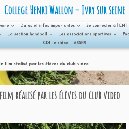
College Henri Wallon – Ivry sur seine
 3ème
Dates et infos importantes
Se connecter à l’ENT
La section handball
Les associations sportives
Foo
CDI : e-sidoc
ASSR2
e film réalisé par les élèves du club video
 film réalisé par les élèves du club video