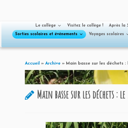
Le collège
Visitez le collège !
Après la
Sorties scolaires et événements
Voyages scolaires
Passer
au
Accueil
»
Archive
»
Main basse sur les déchets : l
contenu
Main basse sur les déchets : le