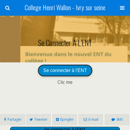
College Henri Wallon - Ivry sur seine
Se Connecter À L’ENT
Se connecter à l'ENT
Clic me
Partager
Tweeter
Épingler
E-mail
SMS
Se connecter à l'ENT