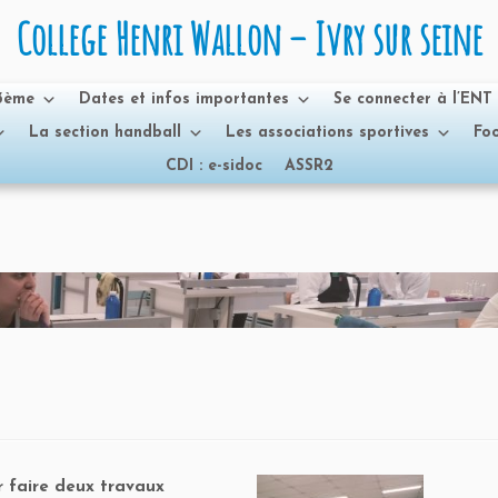
College Henri Wallon – Ivry sur seine
 3ème
Dates et infos importantes
Se connecter à l’ENT
La section handball
Les associations sportives
Foo
CDI : e-sidoc
ASSR2
r faire deux travaux