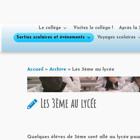
Le collège
Visitez le collège !
Après la
Sorties scolaires et événements
Voyages scolaires
Passer
au
Accueil
»
Archive
»
Les 3ème au lycée
contenu
Les 3ème au lycée
Quelques élèves de 3ème sont allé au lycée pou