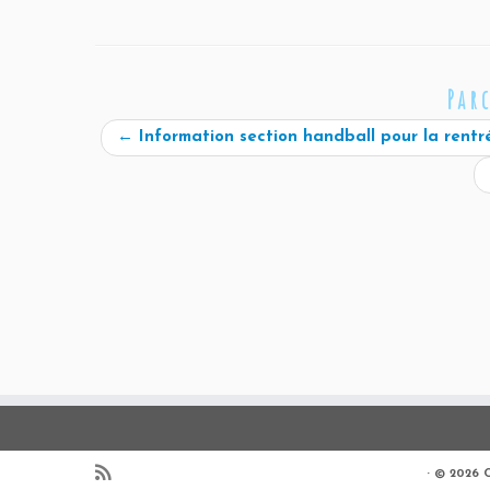
Par
←
Information section handball pour la rent
·
© 2026
C