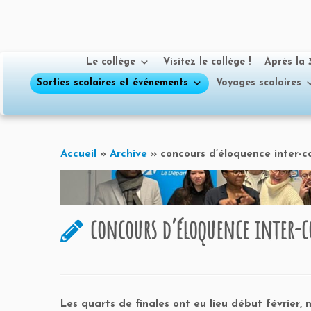
Le collège
Visitez le collège !
Après la
Sorties scolaires et événements
Voyages scolaires
Passer
au
Accueil
»
Archive
»
concours d’éloquence inter-c
contenu
concours d’éloquence inter-c
Les quarts de finales ont eu lieu début février, 