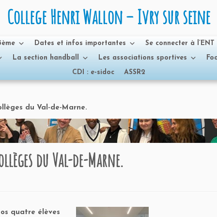
College Henri Wallon – Ivry sur seine
 3ème
Dates et infos importantes
Se connecter à l’ENT
La section handball
Les associations sportives
Foo
CDI : e-sidoc
ASSR2
ollèges du Val-de-Marne.
ollèges du Val-de-Marne.
nos quatre élèves