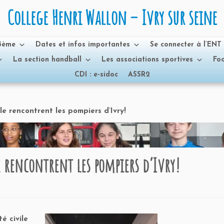
College Henri Wallon – Ivry sur seine
 3ème
Dates et infos importantes
Se connecter à l’ENT
La section handball
Les associations sportives
Foo
CDI : e-sidoc
ASSR2
le rencontrent les pompiers d’Ivry!
le rencontrent les pompiers d’Ivry!
é civile