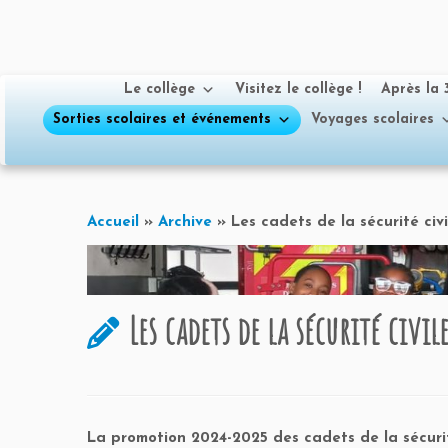
Le collège
Visitez le collège !
Après la
Sorties scolaires et événements
Voyages scolaires
Passer
au
Accueil
»
Archive
»
Les cadets de la sécurité civi
contenu
Les cadets de la sécurité civi
La promotion 2024-2025 des cadets de la sécurit