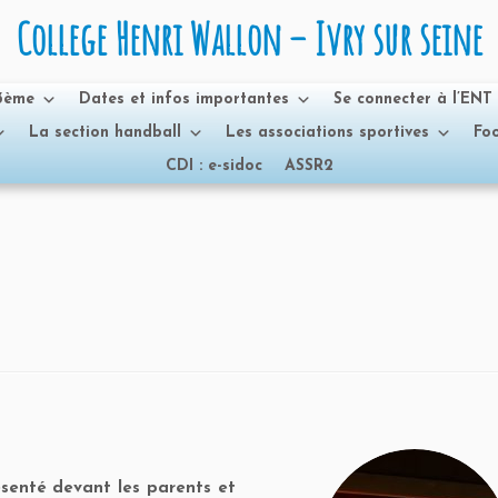
College Henri Wallon – Ivry sur seine
 3ème
Dates et infos importantes
Se connecter à l’ENT
La section handball
Les associations sportives
Foo
CDI : e-sidoc
ASSR2
ésenté devant les parents et