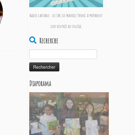
Radio cartable : les CM2 de Maurice Thorez A préparent
Film d’anim
leur rentrée au collège.
Recherche
Rechercher :
Diaporama