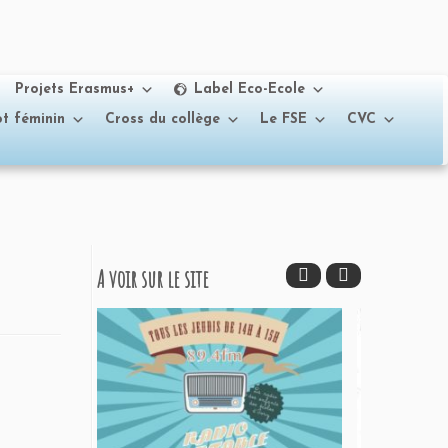
Projets Erasmus+
Label Eco-Ecole
t féminin
Cross du collège
Le FSE
CVC
A voir sur le site