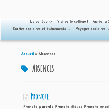
Le collège
Visitez le collège !
Après la
Sorties scolaires et événements
Voyages scolaires
Passer
au
Accueil
»
Absences
contenu
Absences
Pronote
Pronote parents Pronote élèves Pronote ensei