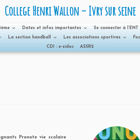
College Henri Wallon – Ivry sur seine
 3ème
Dates et infos importantes
Se connecter à l’ENT
La section handball
Les associations sportives
Foo
CDI : e-sidoc
ASSR2
gnants Pronote vie scolaire