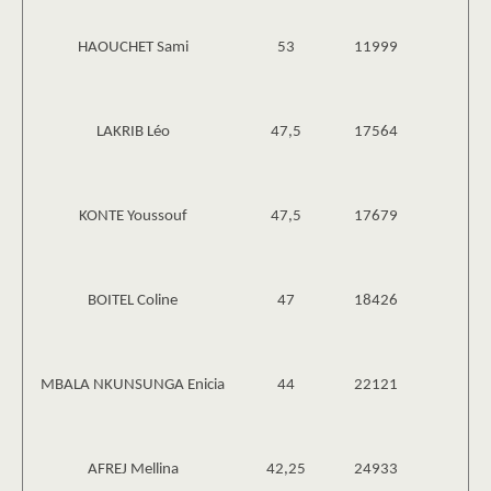
HAOUCHET Sami
53
11999
LAKRIB Léo
47,5
17564
KONTE Youssouf
47,5
17679
BOITEL Coline
47
18426
MBALA NKUNSUNGA Enicia
44
22121
AFREJ Mellina
42,25
24933