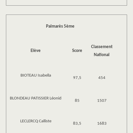
Palmarès 5ème
Classement
Elève
Score
National
BIOTEAU Isabella
97,5
454
BLONDEAU PATISSIER Léonid
85
1507
LECLERCQ Calliste
83,5
1683