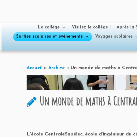
Le collège
Visitez le collège !
Après la
Sorties scolaires et événements
Voyages scolaires
Passer
au
Accueil
»
Archive
»
Un monde de maths à Centra
contenu
Un monde de maths à Central
L’école CentraleSupélec, école d’ingénieur du c