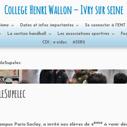
College Henri Wallon – Ivry sur seine
 3ème
Dates et infos importantes
Se connecter à l’ENT
La section handball
Les associations sportives
Foo
CDI : e-sidoc
ASSR2
leSupelec
eSupelec
ème
ampus Paris-Saclay, a invité nos élèves de 4
à venir dé