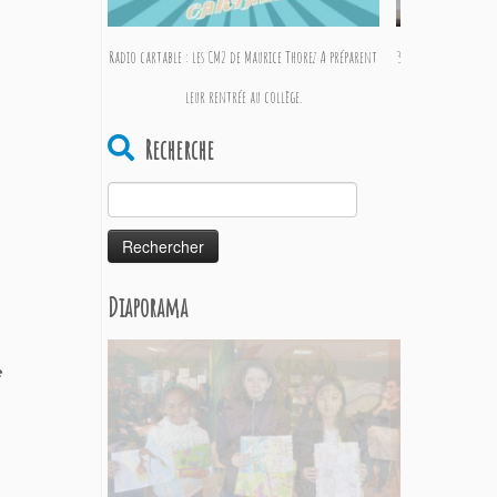
Radio cartable : les CM2 de Maurice Thorez A préparent
30ème anniversaire d
leur rentrée au collège.
Recherche
Rechercher :
Diaporama
e