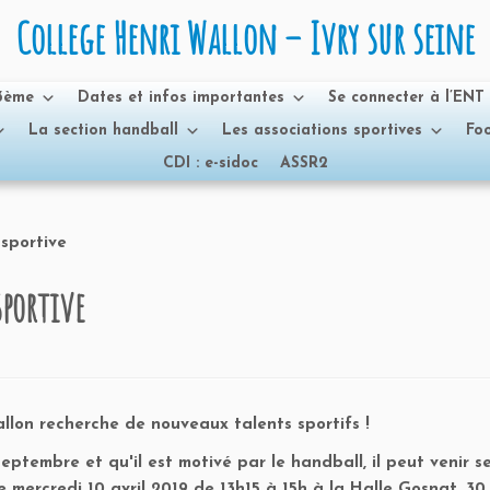
College Henri Wallon – Ivry sur seine
 3ème
Dates et infos importantes
Se connecter à l’ENT
La section handball
Les associations sportives
Foo
CDI : e-sidoc
ASSR2
 sportive
sportive
llon recherche de nouveaux talents sportifs !
eptembre et qu'il est motivé par le handball, il peut venir s
e mercredi 10 avril 2019 de 13h15 à 15h à la Halle Gosnat, 30