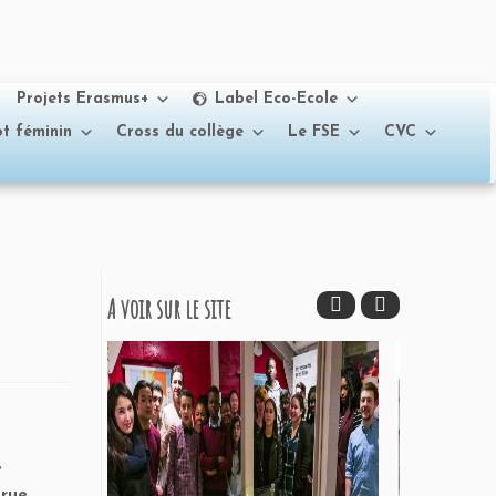
Projets Erasmus+
Label Eco-Ecole
t féminin
Cross du collège
Le FSE
CVC
A voir sur le site
e
 rue