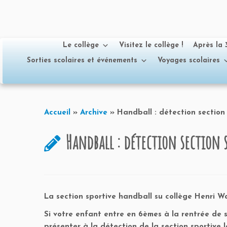
Le collège
Visitez le collège !
Après la
Sorties scolaires et événements
Voyages scolaires
Passer
au
Accueil
»
Archive
»
Handball : détection section
contenu
Handball : détection section 
La section sportive handball su collège Henri Wa
Si votre enfant entre en 6èmes à la rentrée de s
présenter à la détection de la section sportive l