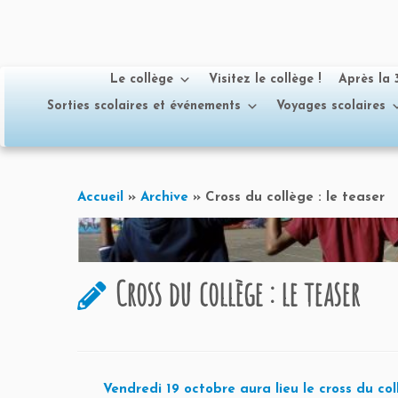
Le collège
Visitez le collège !
Après la
Sorties scolaires et événements
Voyages scolaires
Passer
au
Accueil
»
Archive
»
Cross du collège : le teaser
contenu
Cross du collège : le teaser
Vendredi 19 octobre aura lieu le cross du co