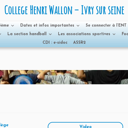
College Henri Wallon – Ivry sur seine
 3ème
Dates et infos importantes
Se connecter à l’ENT
La section handball
Les associations sportives
Foo
CDI : e-sidoc
ASSR2
llège
Video