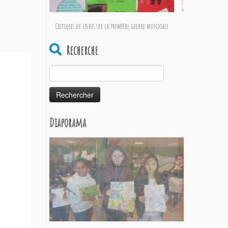
Critiques de livres sur la première guerre mondiale
Sortie du club F
Recherche
Rechercher :
Diaporama