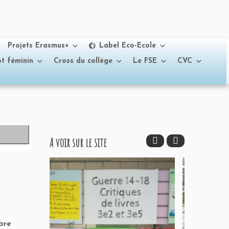
Projets Erasmus+
Label Eco-Ecole
t féminin
Cross du collège
Le FSE
CVC
A voir sur le site
mbre