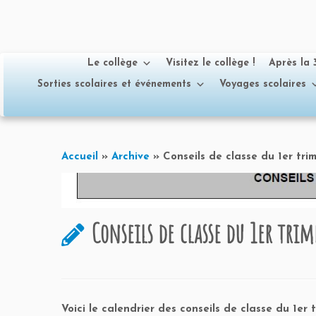
Le collège
Visitez le collège !
Après la
Sorties scolaires et événements
Voyages scolaires
Passer
au
Accueil
»
Archive
»
Conseils de classe du 1er tri
contenu
Conseils de classe du 1er trim
Voici le calendrier des conseils de classe du 1er