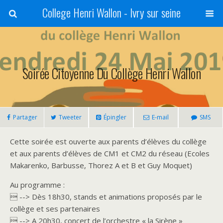
College Henri Wallon - Ivry sur seine
Soirée Citoyenne Du Collège Henri Wallon
Partager
Tweeter
Épingler
E-mail
SMS
Cette soirée est ouverte aux parents d’élèves du collège
et aux parents d’élèves de CM1 et CM2 du réseau (Ecoles
Makarenko, Barbusse, Thorez A et B et Guy Moquet)
Au programme :
 --> Dès 18h30, stands et animations proposés par le
collège et ses partenaires
 --> A 20h30, concert de l’orchestre « la Sirène »