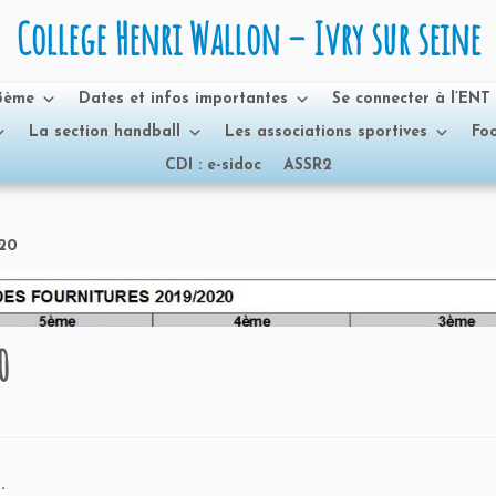
College Henri Wallon – Ivry sur seine
 3ème
Dates et infos importantes
Se connecter à l’ENT
La section handball
Les associations sportives
Foo
CDI : e-sidoc
ASSR2
020
0
.