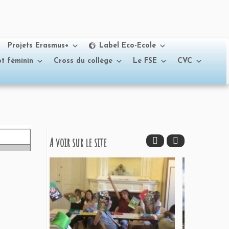
Projets Erasmus+
Label Eco-Ecole
t féminin
Cross du collège
Le FSE
CVC
A voir sur le site