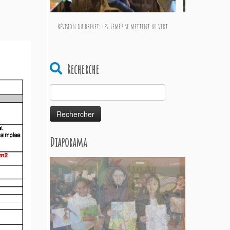
Révision du brevet: les 3ème3 se mettent au vert
6e4 : so
Recherche
Rechercher :
Diaporama