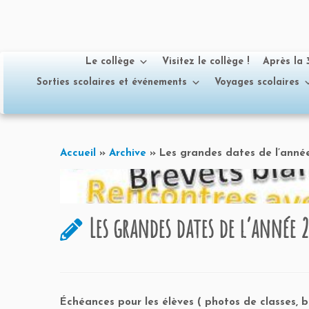
Le collège
Visitez le collège !
Après la
Sorties scolaires et événements
Voyages scolaires
Passer
au
Accueil
»
Archive
»
Les grandes dates de l’anné
contenu
Les grandes dates de l’année 
Échéances pour les élèves ( photos de classes, b