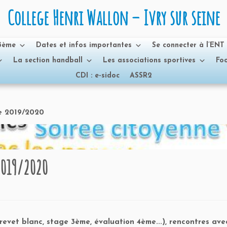
College Henri Wallon – Ivry sur seine
 3ème
Dates et infos importantes
Se connecter à l’ENT
La section handball
Les associations sportives
Foo
CDI : e-sidoc
ASSR2
e 2019/2020
2019/2020
revet blanc, stage 3ème, évaluation 4ème...), rencontres ave