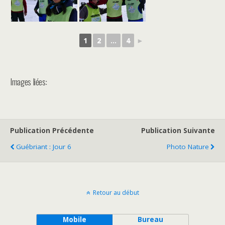
1
2
...
4
►
Images liées:
Publication Précédente
Publication Suivante
Guébriant : Jour 6
Photo Nature
Retour au début
Mobile
Bureau