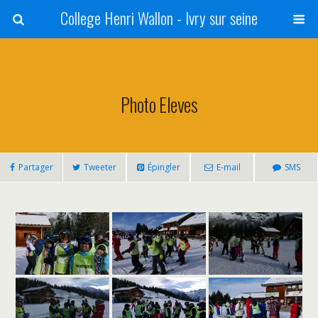
College Henri Wallon - Ivry sur seine
Photo Eleves
Partager
Tweeter
Épingler
E-mail
SMS