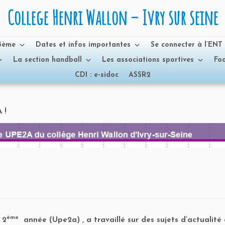
College Henri Wallon – Ivry sur seine
 3ème
Dates et infos importantes
Se connecter à l’ENT
La section handball
Les associations sportives
Foo
CDI : e-sidoc
ASSR2
 !
ème
 2
année (Upe2a) , a travaillé sur des sujets d’actualité