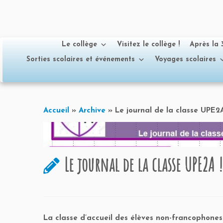
Le collège
Visitez le collège !
Après la
Sorties scolaires et événements
Voyages scolaires
Passer
au
Accueil
»
Archive
»
Le journal de la classe UPE2A
contenu
Le journal de la classe UPE2A !
La classe d’accueil des élèves non-francophones