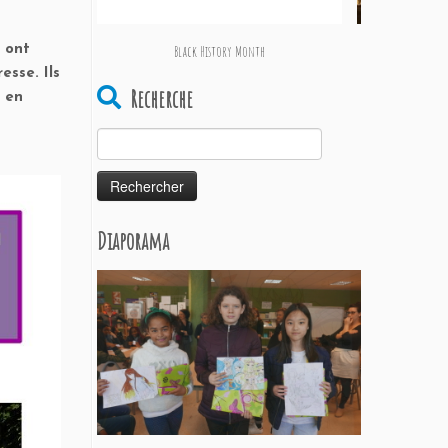
Black History Month
Notre ci
s ont
esse. Ils
Recherche
n en
Rechercher :
Diaporama