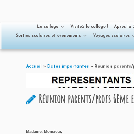
Le collège
Visitez le collège !
Après la
Sorties scolaires et événements
Voyages scolaires
Passer
au
Accueil
»
Dates importantes
»
Réunion parents/
contenu
Réunion parents/profs 6ème 
Madame, Monsieur,