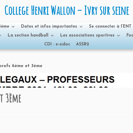
College Henri Wallon – Ivry sur seine
 3ème
Dates et infos importantes
Se connecter à l’ENT
La section handball
Les associations sportives
Foo
CDI : e-sidoc
ASSR2
profs 6ème et 3ème
et 3ème