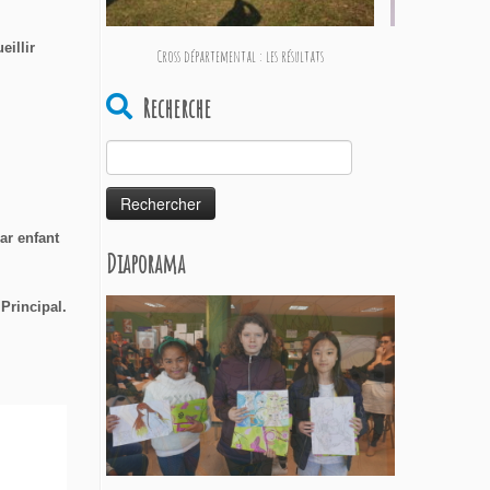
eillir
Cross départemental : les résultats
Critiques de livre
Recherche
Rechercher :
ar enfant
Diaporama
Principal.