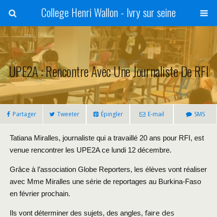
College Henri Wallon - Ivry sur seine
UPE2A : Rencontre Avec Une Journaliste De RFI
Partager
Tweeter
Épingler
E-mail
SMS
Tatiana Miralles, journaliste qui a travaillé 20 ans pour RFI, est
venue rencontrer les UPE2A ce lundi 12 décembre.
Grâce à l’association Globe Reporters, les élèves vont réaliser
avec Mme Miralles une série de reportages au Burkina-Faso
en février prochain.
faire des
Ils vont déterminer des sujets, des angles,