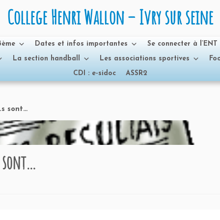
College Henri Wallon – Ivry sur seine
 3ème
Dates et infos importantes
Se connecter à l’ENT
La section handball
Les associations sportives
Foo
CDI : e-sidoc
ASSR2
e.s sont…
.s sont…