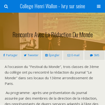
College Henri Wallon - Ivry sur seine
Rencontre Avec La Rédaction Du Monde
Partager
Tweeter
Épingler
E-mail
SMS
A l'occasion du "Festival du Monde", trois classes de 3ème
du collège ont pu rencontré la rédaction du journal "Le
Monde" dans ses locaux du 13ème arrondissement de
Paris.
Au programme : après une présentation du journal
assurée par des membres de
la
direction de
la
rédaction,
des représentants de divers services adaptés à l'âge des