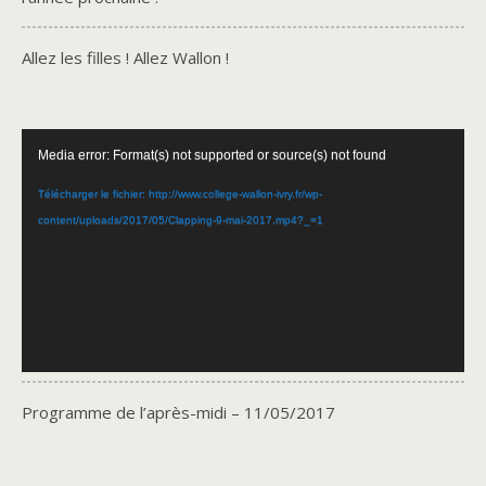
Allez les filles ! Allez Wallon !
Lecteur
Media error: Format(s) not supported or source(s) not found
vidéo
Télécharger le fichier: http://www.college-wallon-ivry.fr/wp-
content/uploads/2017/05/Clapping-9-mai-2017.mp4?_=1
Programme de l’après-midi – 11/05/2017