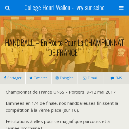
College Henri Wallon - Ivry sur seine
HANDBALL – En Route Pour Le CHAMPIONNAT
DE FRANCE !
Partager
Tweeter
Épingler
E-mail
SMS
Championnat de France UNSS – Poitiers, 9-12 mai 2017
Éliminées en 1/4 de finale, nos handballeuses finissent la
compétition à la 7ème place (sur 16).
Félicitations à elles pour ce magnifique parcours et à
l’année prochaine !