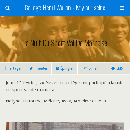
College Henri Wallon - Ivry sur seine
La Nuit Du Sport Val De Marnaise
Partager
Tweeter
Épingler
E-mail
SMS
Jeudi 15 février, six élèves du collège ont participé à la nuit
du sport val de marnaise.
Nellyne, Hatouma, Mélanie, Assa, Armeline et Jean.