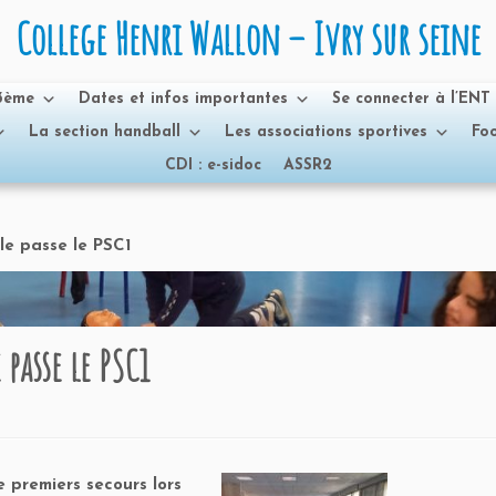
College Henri Wallon – Ivry sur seine
 3ème
Dates et infos importantes
Se connecter à l’ENT
La section handball
Les associations sportives
Foo
CDI : e-sidoc
ASSR2
ile passe le PSC1
 passe le PSC1
 premiers secours lors