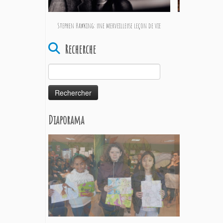
Stephen Hawking: une merveilleuse leçon de vie
Rencon
Recherche
Rechercher :
Diaporama