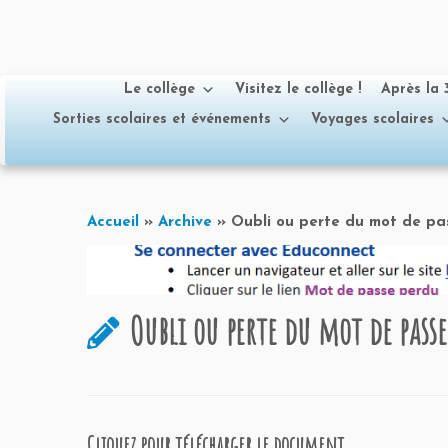
Le collège
Visitez le collège !
Après la
Sorties scolaires et événements
Voyages scolaires
Passer
au
Accueil
»
Archive
»
Oubli ou perte du mot de p
contenu
Oubli ou perte du mot de pass
Cliquez pour télécharger le document