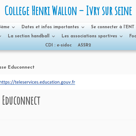
College Henri Wallon – Ivry sur seine
 3ème
Dates et infos importantes
Se connecter à l’ENT
La section handball
Les associations sportives
Foo
CDI : e-sidoc
ASSR2
asse Educonnect
e Educonnect