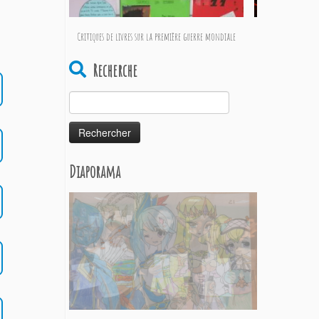
Critiques de livres sur la première guerre mondiale
Les élèves de
Recherche
Rechercher :
Diaporama