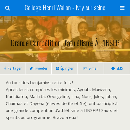
College Henri Wallon - Ivry sur seine
Grande Compétition D’athlétisme À L’INSEP
Partager
Tweeter
Épingler
E-mail
SMS
Au tour des benjamins cette fois !
Après leurs compères les minimes, Ayoub, Maïwenn,
Kadidiatou, Machita, Georgeline, Lina, Nour, Jules, Johan,
Chaïmaa et Dayena (élèves de 6e et 5e), ont participé à
une grande compétition d'athlétisme à l'INSEP ! Sauts et
sprints au programme. Bravo à eux !